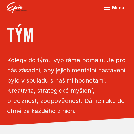
Menu
O N
tým
SLU
NAŠ
TÝM
Kolegy do týmu vybíráme pomalu. Je pro
BLO
nás zásadní, aby jejich mentální nastavení
KON
bylo v souladu s našimi hodnotami.
Kreativita, strategické myšlení,
preciznost, zodpovědnost. Dáme ruku do
ohně za každého z nich.